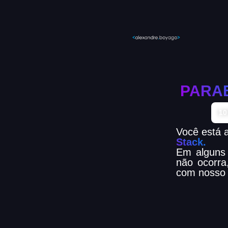
PARA
Co
1
Você está 
Stack.
Em alguns 
não ocorra
com nosso 