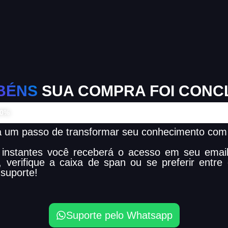
BÉNS
SUA COMPRA FOI CONC
mpra Finalizada
00%
a um passo de transformar seu conhecimento co
instantes você receberá o acesso em seu email
, verifique a caixa de span ou se preferir entre
suporte!
Suporte pelo Whatsapp