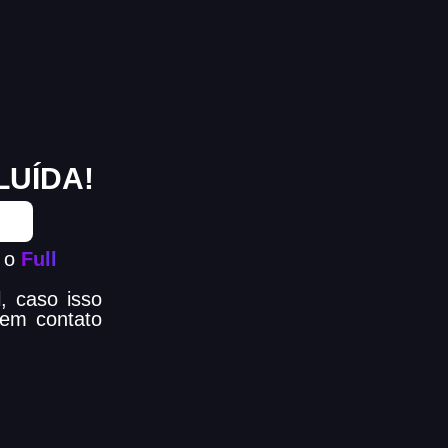
LUÍDA!
m o
Full
, caso isso
 em contato